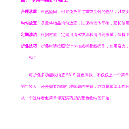
四、 使用与维护小贴士
合理承重
：虽然坚固，但避免放置过重或尖锐的物品，以防
均匀放置
：尽量将物品均匀放置，以保持篮体平衡，延长使
定期清洁
：根据材质，定期用清水或温和清洁剂擦拭，保持
折叠技巧
：折叠时请按照设计卡扣或折叠线操作，勿用蛮力
###
可折叠多功能收纳篮 5815 蓝色高款，不仅仅是一
的年轻人，还是需要精细打理家庭的主妇，亦或是希望工作
从一个这样看似简单却充满巧思的蓝色收纳篮开始。