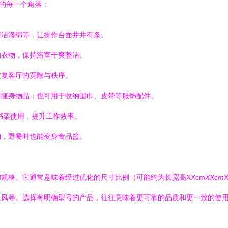
庭的每一个角落：
清洁海绵等，让操作台面井井有条。
的衣物，保持浴室干爽整洁。
恢复客厅的宽敞与秩序。
等随身物品；也可用于收纳围巾、皮带等服饰配件。
书架使用，提升工作效率。
物，野餐时也能变身食品篮。
准和规格。它通常意味着经过优化的尺寸比例（可能约为长宽高XXcm
XXcm
通风等。选择有明确型号的产品，往往意味着更可靠的品质和更一致的使