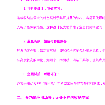
1.
可折叠设计，节省空间
：
这款收纳篮最大的特色莫过于其可折叠的结构。当需要使用
入柜子缝隙或墙角。这种设计极大地节省了宝贵的储物空间
2.
蓝色高款，颜值与容量兼备
：
经典的蓝色调，清新而沉稳，能够轻松搭配各种家居风格，无
些高度较高的杂物，如雨伞、擀面杖、清洁工具等，使其应
3.
坚固材质，耐用环保
：
通常采用优质PP（聚丙烯）塑料或加固牛津布等材料制成，
二、 多功能应用场景：无处不在的收纳专家