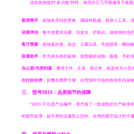
这款收纳篮的“多功能”特性，体现在它几乎能服务于家
厨房帮手
：收纳未开封的零食、调味料瓶罐、厨房小工具、
浴室伴侣
：集中放置沐浴露、洗发水、护肤品，或收纳待洗
客厅管家
：收纳遥控器、杂志、儿童玩具、毛线团等，瞬间
卧室助手
：作为床头柜的延伸，放置睡前读物、眼镜、手机
办公室/书房利器
：整理文件、文具、笔记本，或是作为小型
出行好伙伴
：折叠后携带方便，自驾游时可临时收纳车内杂
三、 型号5815：品质细节的保障
“5815”不仅是产品编号，更代表了一套成熟的生产标
的细节处理，如平滑的边缘防止刮伤、合理的镂空设计利于