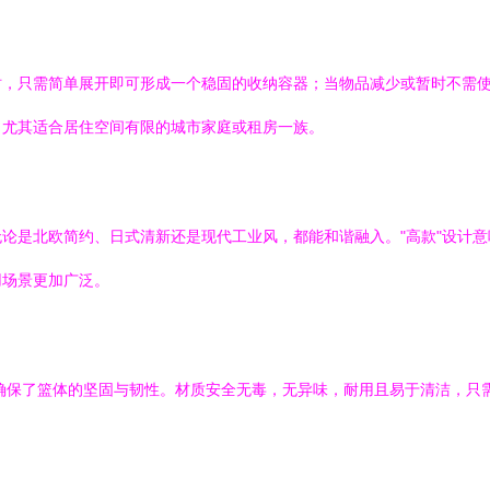
时，只需简单展开即可形成一个稳固的收纳容器；当物品减少或暂时不需
，尤其适合居住空间有限的城市家庭或租房一族。
论是北欧简约、日式清新还是现代工业风，都能和谐融入。"高款"设计
用场景更加广泛。
确保了篮体的坚固与韧性。材质安全无毒，无异味，耐用且易于清洁，只