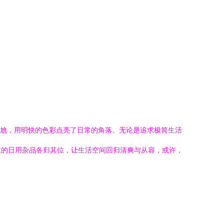
尴尬，用明快的色彩点亮了日常的角落。无论是追求极简生活
章的日用杂品各归其位，让生活空间回归清爽与从容，或许，