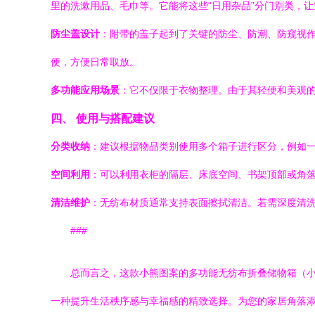
里的洗漱用品、毛巾等。它能将这些“日用杂品”分门别类，
防尘盖设计
：附带的盖子起到了关键的防尘、防潮、防窥视
便，方便日常取放。
多功能应用场景
：它不仅限于衣物整理。由于其轻便和美观
四、 使用与搭配建议
分类收纳
：建议根据物品类别使用多个箱子进行区分，例如
空间利用
：可以利用衣柜的隔层、床底空间、书架顶部或角
清洁维护
：无纺布材质通常支持表面擦拭清洁。若需深度清
###
总而言之，这款小熊图案的多功能无纺布折叠储物箱（
一种提升生活秩序感与幸福感的精致选择。为您的家居角落