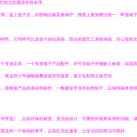
让空间立刻显得井然有序。
作用。盖上盖子后，内部物品被妥善保护，视觉上更加整洁统一，即使箱
的特性，它同样可以是孩子的玩具箱、阳台的园艺工具收纳箱、办公室的
一个专放文具，一个专放电子产品配件，并可在箱子外侧贴上标签，实现
落，将这些小号储物箱叠放或并列放置，最大化利用立体空间。
洗，请根据产品具体说明操作，一般建议手洗并自然晾干，以保持箱体形
小号带盖），以其环保的材质、灵活的设计、可爱的外观和实用的功能，
添置这样一个收纳好帮手，让杂乱无处遁形，让生活回归简洁与美好。