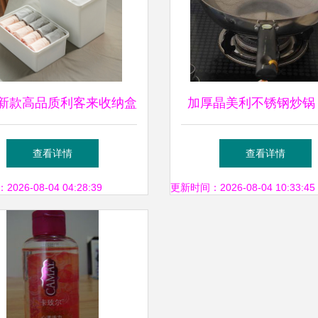
22新款高品质利客来收纳盒
加厚晶美利不锈钢炒锅
日系无印风与Ins风美学
烟、复底不粘锅，搭配
查看详情
查看详情
的桌面整理解决方案
磁炉通用，品质烹饪锅
26-08-04 04:28:39
更新时间：2026-08-04 10:33:45
购指南