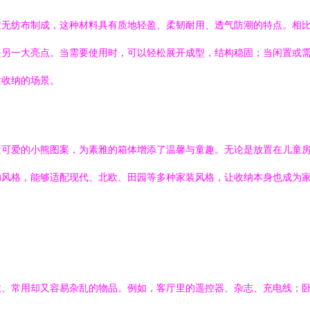
质无纺布制成，这种材料具有质地轻盈、柔韧耐用、透气防潮的特点。相
是另一大亮点。当需要使用时，可以轻松展开成型，结构稳固；当闲置或
性收纳的场景。
泼可爱的小熊图案，为素雅的箱体增添了温馨与童趣。无论是放置在儿童
的风格，能够适配现代、北欧、田园等多种家装风格，让收纳本身也成为
散、常用却又容易杂乱的物品。例如，客厅里的遥控器、杂志、充电线；